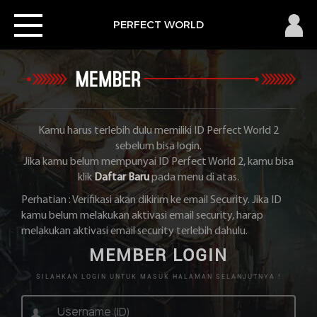
×
Toggle
PERFECT
PERFECT WORLD
navigation
WORLD
2
Home
News
Kamu harus terlebih dulu memiliki ID Perfect World 2
sebelum bisa login.
Member
Jika kamu belum mempunyai ID Perfect World 2, kamu bisa
klik
Daftar Baru
pada menu di atas.
Perhatian : Verifikasi akan dikirim ke email Security. Jika ID
kamu belum melakukan aktivasi email security, harap
Download
melakukan aktivasi email security terlebih dahulu.
MEMBER LOGIN
SILAHKAN LOGIN UNTUK MASUK HALAMAN SELANJUTNYA !
Pembayaran