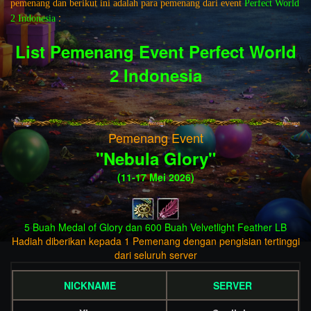
pemenang dan berikut ini adalah para pemenang dari event
Perfect World
:
2 Indonesia
List Pemenang Event Perfect World
2 Indonesia
Pemenang Event
"
Nebula Glory
"
(11-17 Mei 2026)
5 Buah Medal of Glory dan 600 Buah Velvetlight Feather LB
Hadiah diberikan kepada 1 Pemenang dengan pengisian tertinggi
dari seluruh server
NICKNAME
SERVER