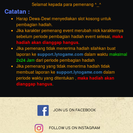
Selamat kepada para pemenang ^_^
Catatan :
Harap Dewa-Dewi menyediakan slot kosong untuk
pembagian hadiah.
Jika karakter pemenang event merubah nick karakternya
sebelum periode pembagian hadiah event selesai,
maka
hadiah akan dianggap hangus
.
Jika pemenang tidak menerima hadiah silahkan buat
laporan ke
support.lytogame.com
dalam waktu
maksimal
2x24 Jam
dari periode pembagian hadiah
Jika pemenang yang tidak menerima hadiah tidak
membuat laporan ke
support.lytogame.com
dalam
periode waktu yang ditentukan ,
maka hadiah akan
dianggap hangus
.
JOIN US ON FACEBOOK
FOLLOW US ON INSTAGRAM