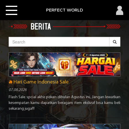
×
Toggle
PERFECT
PERFECT WORLD
navigation
WORLD
2
Home
News
Member
Hari Game Indonesia Sale
Download
07.08.2026
Flash Sale spcial akhir pekan dibulan Agustus ini, Jangan lewatkan
kesempatan kamu dapatkan beragam item ekslusif bisa kamu beli
sekarang juga!!!
Pembayaran